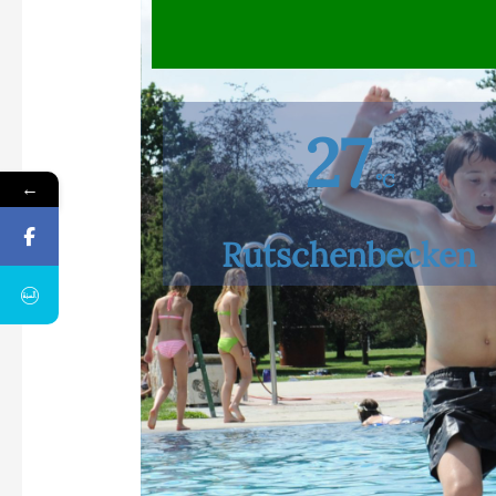
27
°C
←
Rutschenbecken