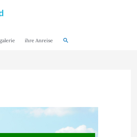
d
Search
galerie
ihre Anreise