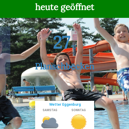
heute geöffnet
27
°C
Planschbecken