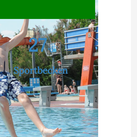
27
°C
Sportbecken